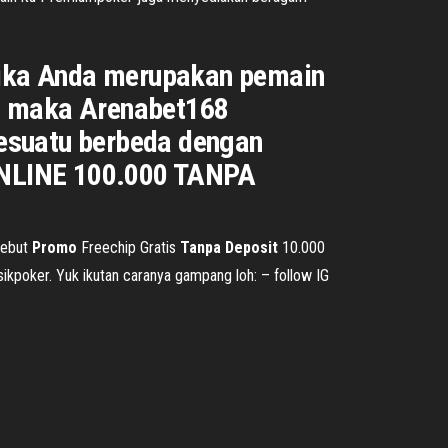
ka Anda merupakan pemain
e, maka Arenabet168
sesuatu berbeda dengan
ONLINE 100.000 TANPA
sebut
Promo
Freechip Gratis
Tanpa
Deposit
10.000
kpoker. Yuk ikutan caranya gampang loh: – follow IG