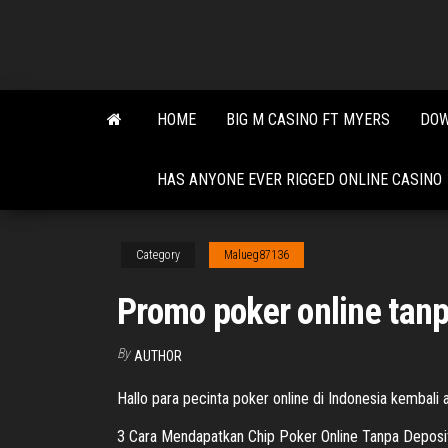
Skip
to
the
content
HOME
BIG M CASINO FT MYERS
DOW
HAS ANYONE EVER RIGGED ONLINE CASINO
Category
Malueg87136
Promo poker online tanp
By
AUTHOR
Hallo para pecinta poker online di Indonesia kemba
3 Cara Mendapatkan Chip Poker Online Tanpa Deposit