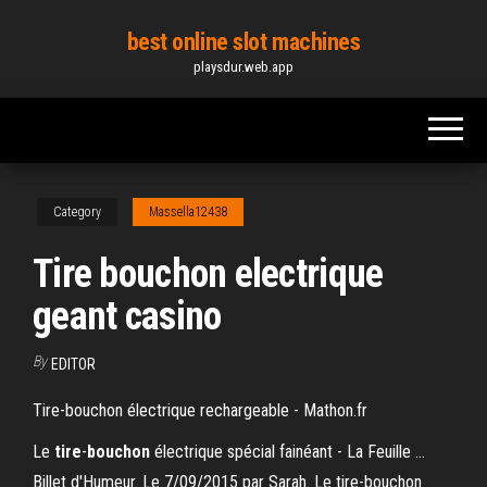
Skip
best online slot machines
to
playsdur.web.app
the
content
Category
Massella12438
Tire bouchon electrique
geant casino
By
EDITOR
Tire-bouchon électrique rechargeable - Mathon.fr
Le
tire
-
bouchon
électrique spécial fainéant - La Feuille ...
Billet d'Humeur. Le 7/09/2015 par Sarah. Le tire-bouchon