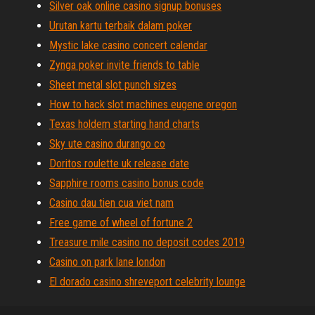
Silver oak online casino signup bonuses
Urutan kartu terbaik dalam poker
Mystic lake casino concert calendar
Zynga poker invite friends to table
Sheet metal slot punch sizes
How to hack slot machines eugene oregon
Texas holdem starting hand charts
Sky ute casino durango co
Doritos roulette uk release date
Sapphire rooms casino bonus code
Casino dau tien cua viet nam
Free game of wheel of fortune 2
Treasure mile casino no deposit codes 2019
Casino on park lane london
El dorado casino shreveport celebrity lounge